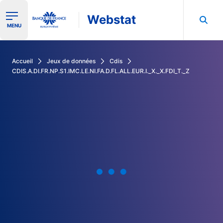
Webstat
Ouvrir le menu de navigation
MENU
Rechercher dans les données de la Banque de France
Accueil
Jeux de données
Cdis
CDIS.A.DI.FR.NP.S1.IMC.LE.NI.FA.D.FL.ALL.EUR.I._X._X.FDI_T._Z