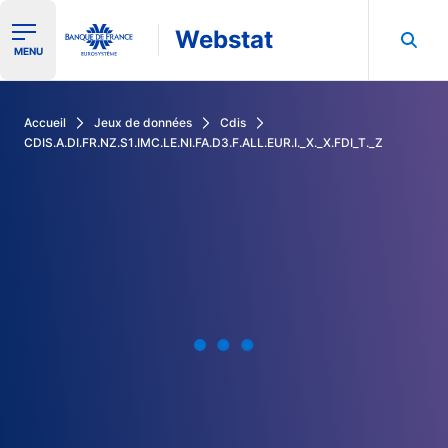
Webstat
Ouvrir le menu de navigation
MENU
Rechercher dans les données de la Banque de France
Accueil
Jeux de données
Cdis
CDIS.A.DI.FR.NZ.S1.IMC.LE.NI.FA.D3.F.ALL.EUR.I._X._X.FDI_T._Z