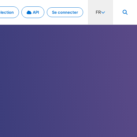
FR
lection
API
Se connecter
activité internationale et les taux. Découvrez le projet en détail.
nées et de métadonnées.
.