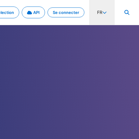
FR
lection
API
Se connecter
activité internationale et les taux. Découvrez le projet en détail.
nées et de métadonnées.
.