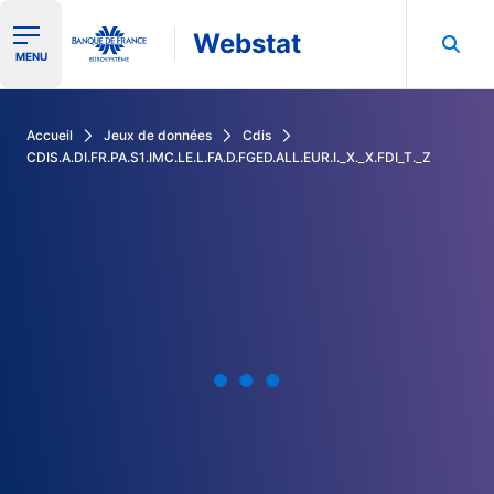
Webstat
Ouvrir le menu de navigation
MENU
Rechercher dans les données de la Banque de France
Accueil
Jeux de données
Cdis
CDIS.A.DI.FR.PA.S1.IMC.LE.L.FA.D.FGED.ALL.EUR.I._X._X.FDI_T._Z