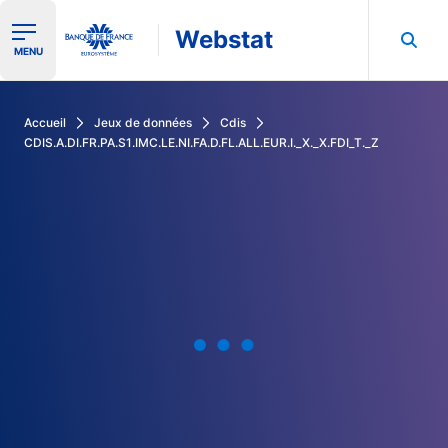
Webstat
Ouvrir le menu de navigation
MENU
Rechercher dans les données de la Banque de France
Accueil
Jeux de données
Cdis
CDIS.A.DI.FR.PA.S1.IMC.LE.NI.FA.D.FL.ALL.EUR.I._X._X.FDI_T._Z