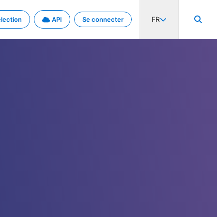
FR
lection
API
Se connecter
activité internationale et les taux. Découvrez le projet en détail.
nées et de métadonnées.
.