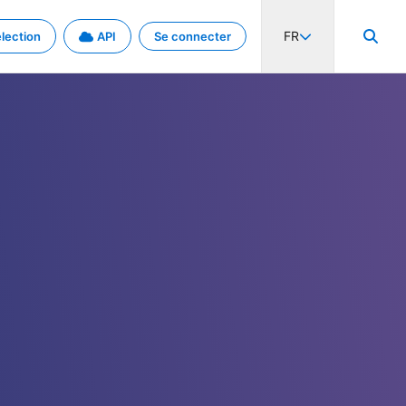
FR
lection
API
Se connecter
activité internationale et les taux. Découvrez le projet en détail.
nées et de métadonnées.
.