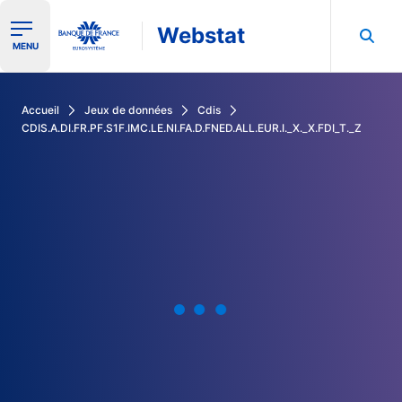
Webstat
Ouvrir le menu de navigation
MENU
Rechercher dans les données de la Banque de France
Accueil
Jeux de données
Cdis
CDIS.A.DI.FR.PF.S1F.IMC.LE.NI.FA.D.FNED.ALL.EUR.I._X._X.FDI_T._Z