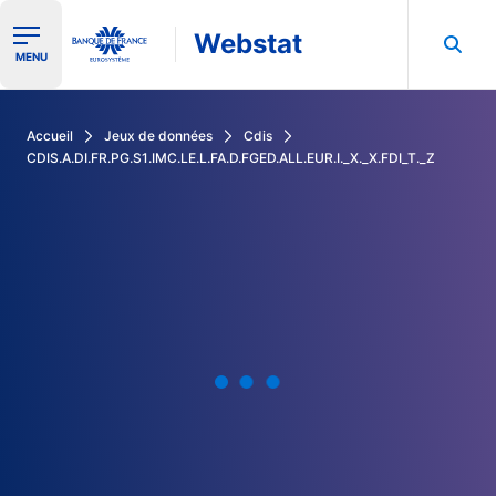
Webstat
Ouvrir le menu de navigation
MENU
Rechercher dans les données de la Banque de France
Accueil
Jeux de données
Cdis
CDIS.A.DI.FR.PG.S1.IMC.LE.L.FA.D.FGED.ALL.EUR.I._X._X.FDI_T._Z