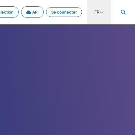
FR
lection
API
Se connecter
activité internationale et les taux. Découvrez le projet en détail.
nées et de métadonnées.
.