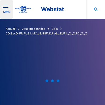
Webstat
Ouvrir le menu de navigation
MENU
Rechercher dans les données de la Banque de France
Accueil
Jeux de données
Cdis
CDIS.A.DI.FR.PL.S1.IMC.LE.NI.FA.D.F.ALL.EUR.I._X._X.FDI_T._Z