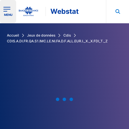
Webstat
Ouvrir le menu de navigation
MENU
Rechercher dans les données de la Banque de France
Accueil
Jeux de données
Cdis
CDIS.A.DI.FR.QA.S1.IMC.LE.NI.FA.D.F.ALL.EUR.I._X._X.FDI_T._Z