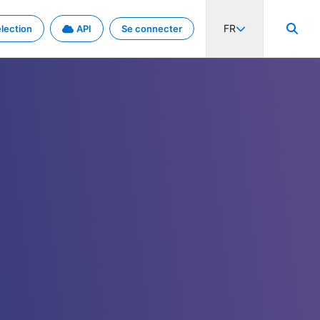
FR
lection
API
Se connecter
activité internationale et les taux. Découvrez le projet en détail.
nées et de métadonnées.
.