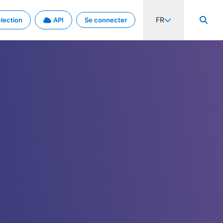
FR
lection
API
Se connecter
activité internationale et les taux. Découvrez le projet en détail.
nées et de métadonnées.
.