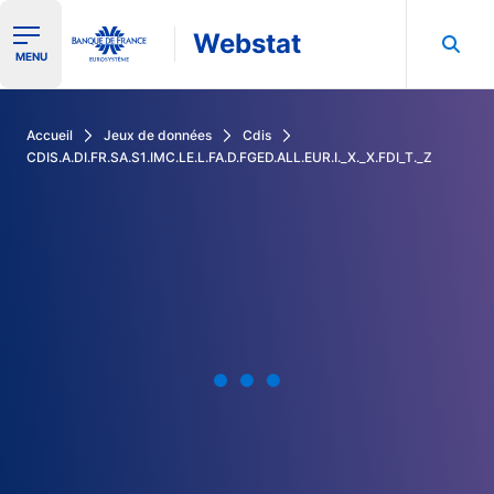
Webstat
Ouvrir le menu de navigation
MENU
Rechercher dans les données de la Banque de France
Accueil
Jeux de données
Cdis
CDIS.A.DI.FR.SA.S1.IMC.LE.L.FA.D.FGED.ALL.EUR.I._X._X.FDI_T._Z