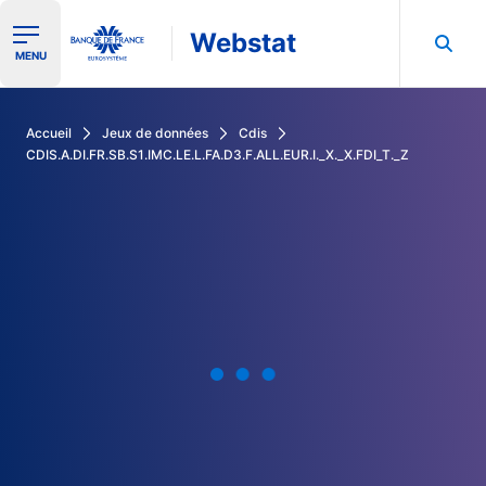
Webstat
Ouvrir le menu de navigation
MENU
Rechercher dans les données de la Banque de France
Accueil
Jeux de données
Cdis
CDIS.A.DI.FR.SB.S1.IMC.LE.L.FA.D3.F.ALL.EUR.I._X._X.FDI_T._Z