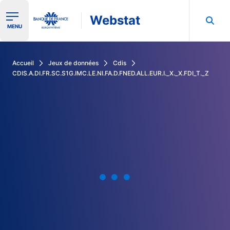
Webstat
Ouvrir le menu de navigation
MENU
Rechercher dans les données de la Banque de France
Accueil
Jeux de données
Cdis
CDIS.A.DI.FR.SC.S1G.IMC.LE.NI.FA.D.FNED.ALL.EUR.I._X._X.FDI_T._Z