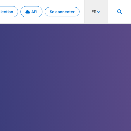
FR
lection
API
Se connecter
activité internationale et les taux. Découvrez le projet en détail.
nées et de métadonnées.
.