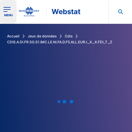
Webstat
Ouvrir le menu de navigation
MENU
Rechercher dans les données de la Banque de France
Accueil
Jeux de données
Cdis
CDIS.A.DI.FR.SG.S1.IMC.LE.NI.FA.D.F5.ALL.EUR.I._X._X.FDI_T._Z