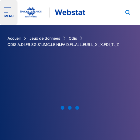
Webstat
Ouvrir le menu de navigation
MENU
Rechercher dans les données de la Banque de France
Accueil
Jeux de données
Cdis
CDIS.A.DI.FR.SG.S1.IMC.LE.NI.FA.D.FL.ALL.EUR.I._X._X.FDI_T._Z