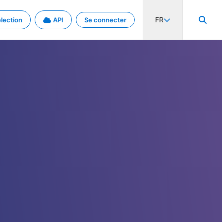
FR
lection
API
Se connecter
activité internationale et les taux. Découvrez le projet en détail.
nées et de métadonnées.
.