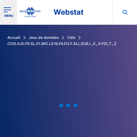
Webstat
Ouvrir le menu de navigation
MENU
Rechercher dans les données de la Banque de France
Accueil
Jeux de données
Cdis
CDIS.A.DI.FR.SL.S1.IMC.LE.NI.FA.D3.F.ALL.EUR.I._X._X.FDI_T._Z