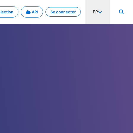
FR
lection
API
Se connecter
activité internationale et les taux. Découvrez le projet en détail.
nées et de métadonnées.
.