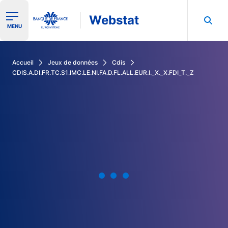
Webstat
Ouvrir le menu de navigation
MENU
Rechercher dans les données de la Banque de France
Accueil
Jeux de données
Cdis
CDIS.A.DI.FR.TC.S1.IMC.LE.NI.FA.D.FL.ALL.EUR.I._X._X.FDI_T._Z