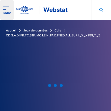
Webstat
Ouvrir le menu de navigation
MENU
Rechercher dans les données de la Banque de France
Accueil
Jeux de données
Cdis
CDIS.A.DI.FR.TC.S1F.IMC.LE.NI.FA.D.FNED.ALL.EUR.I._X._X.FDI_T._Z