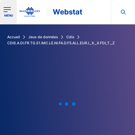
Webstat
Ouvrir le menu de navigation
MENU
Rechercher dans les données de la Banque de France
Accueil
Jeux de données
Cdis
CDIS.A.DI.FR.TG.S1.IMC.LE.NI.FA.D.F5.ALL.EUR.I._X._X.FDI_T._Z