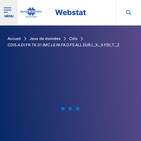
Webstat
Ouvrir le menu de navigation
MENU
Rechercher dans les données de la Banque de France
Accueil
Jeux de données
Cdis
CDIS.A.DI.FR.TK.S1.IMC.LE.NI.FA.D.F5.ALL.EUR.I._X._X.FDI_T._Z