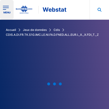
Webstat
Ouvrir le menu de navigation
MENU
Rechercher dans les données de la Banque de France
Accueil
Jeux de données
Cdis
CDIS.A.DI.FR.TK.S1G.IMC.LE.NI.FA.D.FNED.ALL.EUR.I._X._X.FDI_T._Z