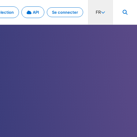
FR
lection
API
Se connecter
activité internationale et les taux. Découvrez le projet en détail.
nées et de métadonnées.
.