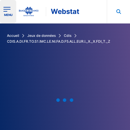
Webstat
Ouvrir le menu de navigation
MENU
Rechercher dans les données de la Banque de France
Accueil
Jeux de données
Cdis
CDIS.A.DI.FR.TO.S1.IMC.LE.NI.FA.D.F5.ALL.EUR.I._X._X.FDI_T._Z