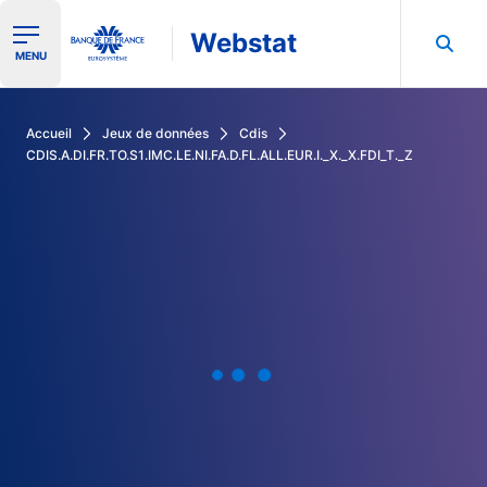
Webstat
Ouvrir le menu de navigation
MENU
Rechercher dans les données de la Banque de France
Accueil
Jeux de données
Cdis
CDIS.A.DI.FR.TO.S1.IMC.LE.NI.FA.D.FL.ALL.EUR.I._X._X.FDI_T._Z