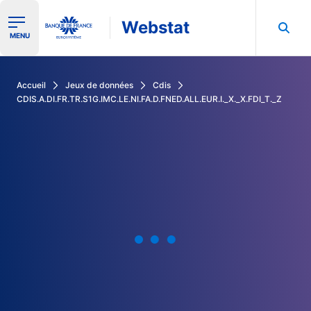
Webstat
Ouvrir le menu de navigation
MENU
Rechercher dans les données de la Banque de France
Accueil
Jeux de données
Cdis
CDIS.A.DI.FR.TR.S1G.IMC.LE.NI.FA.D.FNED.ALL.EUR.I._X._X.FDI_T._Z