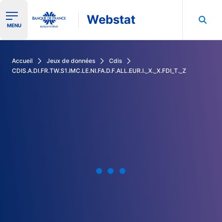
Webstat
Ouvrir le menu de navigation
MENU
Rechercher dans les données de la Banque de France
Accueil
Jeux de données
Cdis
CDIS.A.DI.FR.TW.S1.IMC.LE.NI.FA.D.F.ALL.EUR.I._X._X.FDI_T._Z