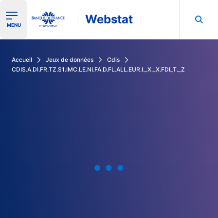
Webstat
Ouvrir le menu de navigation
MENU
Rechercher dans les données de la Banque de France
Accueil
Jeux de données
Cdis
CDIS.A.DI.FR.TZ.S1.IMC.LE.NI.FA.D.FL.ALL.EUR.I._X._X.FDI_T._Z