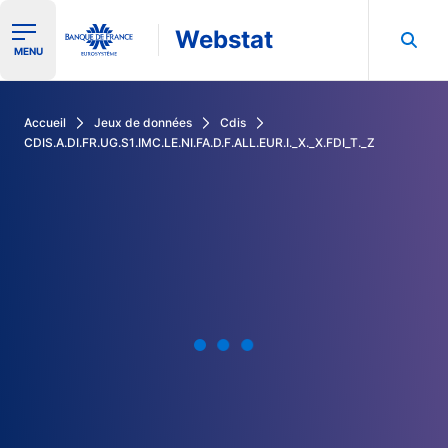
Webstat
Ouvrir le menu de navigation
MENU
Rechercher dans les données de la Banque de France
Accueil
Jeux de données
Cdis
CDIS.A.DI.FR.UG.S1.IMC.LE.NI.FA.D.F.ALL.EUR.I._X._X.FDI_T._Z