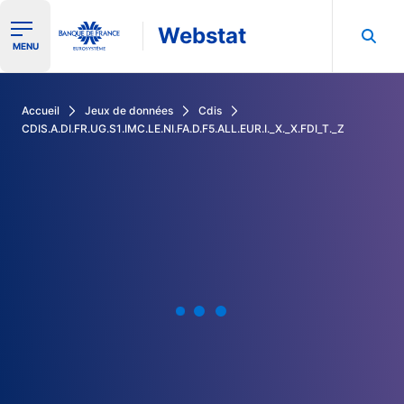
Webstat
Ouvrir le menu de navigation
MENU
Rechercher dans les données de la Banque de France
Accueil
Jeux de données
Cdis
CDIS.A.DI.FR.UG.S1.IMC.LE.NI.FA.D.F5.ALL.EUR.I._X._X.FDI_T._Z