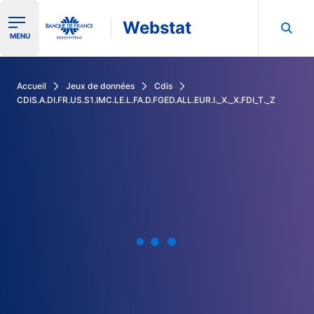
Webstat
Ouvrir le menu de navigation
MENU
Rechercher dans les données de la Banque de France
Accueil
Jeux de données
Cdis
CDIS.A.DI.FR.US.S1.IMC.LE.L.FA.D.FGED.ALL.EUR.I._X._X.FDI_T._Z