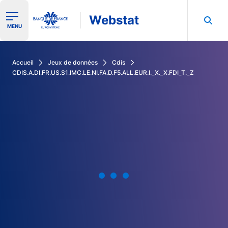
Webstat
Ouvrir le menu de navigation
MENU
Rechercher dans les données de la Banque de France
Accueil
Jeux de données
Cdis
CDIS.A.DI.FR.US.S1.IMC.LE.NI.FA.D.F5.ALL.EUR.I._X._X.FDI_T._Z