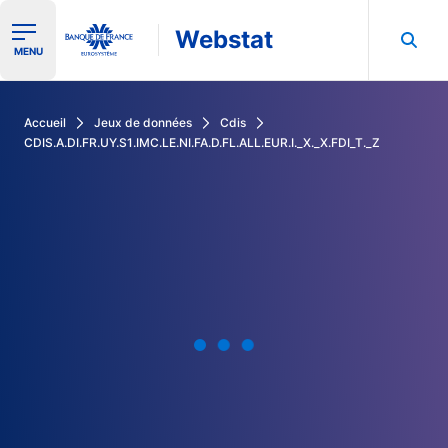
Webstat
Ouvrir le menu de navigation
MENU
Rechercher dans les données de la Banque de France
Accueil
Jeux de données
Cdis
CDIS.A.DI.FR.UY.S1.IMC.LE.NI.FA.D.FL.ALL.EUR.I._X._X.FDI_T._Z