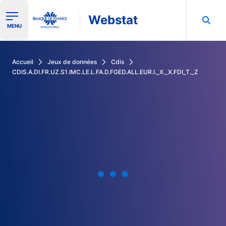
Webstat
Ouvrir le menu de navigation
MENU
Rechercher dans les données de la Banque de France
Accueil
Jeux de données
Cdis
CDIS.A.DI.FR.UZ.S1.IMC.LE.L.FA.D.FGED.ALL.EUR.I._X._X.FDI_T._Z