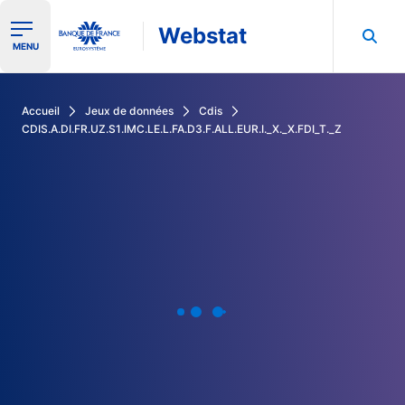
Webstat
Ouvrir le menu de navigation
MENU
Rechercher dans les données de la Banque de France
Accueil
Jeux de données
Cdis
CDIS.A.DI.FR.UZ.S1.IMC.LE.L.FA.D3.F.ALL.EUR.I._X._X.FDI_T._Z