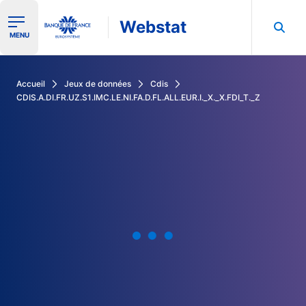
Webstat
Ouvrir le menu de navigation
MENU
Rechercher dans les données de la Banque de France
Accueil
Jeux de données
Cdis
CDIS.A.DI.FR.UZ.S1.IMC.LE.NI.FA.D.FL.ALL.EUR.I._X._X.FDI_T._Z