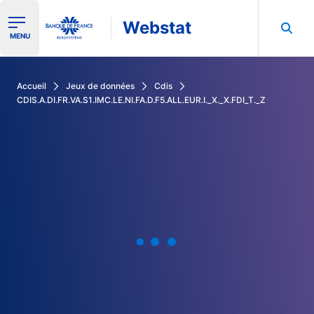
Webstat
Ouvrir le menu de navigation
MENU
Rechercher dans les données de la Banque de France
Accueil
Jeux de données
Cdis
CDIS.A.DI.FR.VA.S1.IMC.LE.NI.FA.D.F5.ALL.EUR.I._X._X.FDI_T._Z