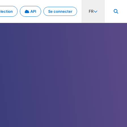
FR
lection
API
Se connecter
activité internationale et les taux. Découvrez le projet en détail.
nées et de métadonnées.
.