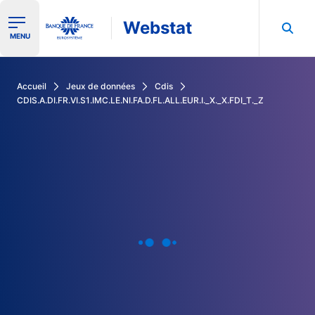
Webstat
Ouvrir le menu de navigation
MENU
Rechercher dans les données de la Banque de France
Accueil
Jeux de données
Cdis
CDIS.A.DI.FR.VI.S1.IMC.LE.NI.FA.D.FL.ALL.EUR.I._X._X.FDI_T._Z