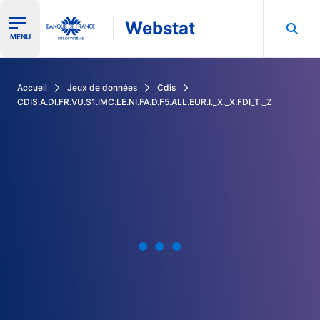
Webstat
Ouvrir le menu de navigation
MENU
Rechercher dans les données de la Banque de France
Accueil
Jeux de données
Cdis
CDIS.A.DI.FR.VU.S1.IMC.LE.NI.FA.D.F5.ALL.EUR.I._X._X.FDI_T._Z