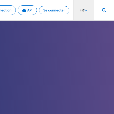
FR
lection
API
Se connecter
activité internationale et les taux. Découvrez le projet en détail.
nées et de métadonnées.
.