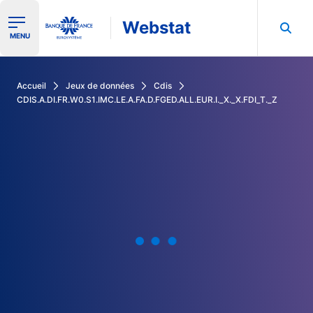
Webstat
Ouvrir le menu de navigation
MENU
Rechercher dans les données de la Banque de France
Accueil
Jeux de données
Cdis
CDIS.A.DI.FR.W0.S1.IMC.LE.A.FA.D.FGED.ALL.EUR.I._X._X.FDI_T._Z