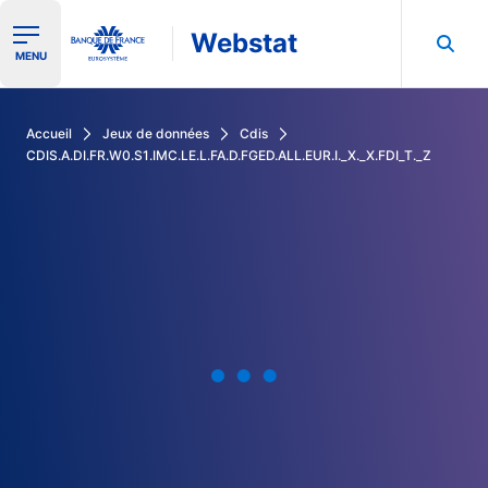
Webstat
Ouvrir le menu de navigation
MENU
Rechercher dans les données de la Banque de France
Accueil
Jeux de données
Cdis
CDIS.A.DI.FR.W0.S1.IMC.LE.L.FA.D.FGED.ALL.EUR.I._X._X.FDI_T._Z